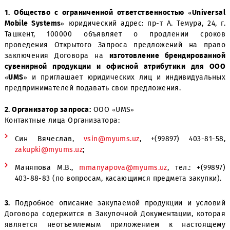
1. Общество с ограниченной ответственностью «Univ
Mobile Systems»
юридический адрес: пр-т А. Темура, 2
Ташкент, 100000 объявляет о продлении ср
проведения Открытого Запроса предложений на 
заключения Договора на
изготовление брендиров
сувенирной продукции и офисной атрибутики дл
«UMS»
и приглашает юридических лиц и индивидуа
предпринимателей подавать свои предложения.
2. Организатор запроса:
ООО «UMS»
Контактные лица Организатора:
Син Вячеслав,
vsin@myums.uz
, +(99897) 403-8
zakupki@myums.uz
;
Маняпова М.В.,
mmanyapova@myums.uz
, тел.: +(
403-88-83 (по вопросам, касающимся предмета закуп