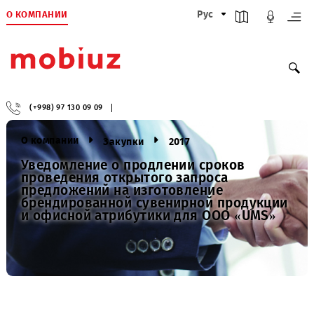
О КОМПАНИИ
Рус
(+998) 97 130 09 09
О компании
Закупки
2017
Уведомление о продлении сроков
проведения открытого запроса
предложений на изготовление
брендированной сувенирной продукци
и офисной атрибутики для ООО «UMS»