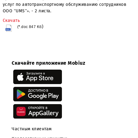
обязательств перед поставщиками, принявшими участи
открытом запросе предложений.
Приложение:
Закупочная документация по открытому запросу
предложений на право заключения Договора на «Оказ
услуг по автотранспортному обслуживанию сотруднико
ООО “UMS”». - 2 листа.
Скачать
)
(
*
.doc 847 K
б
Скачайте приложение Mobiuz