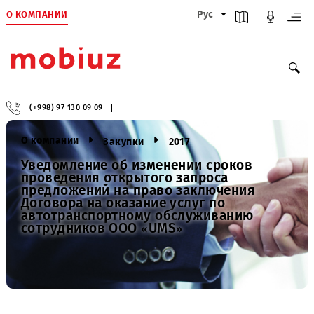
О КОМПАНИИ
Рус
(+998) 97 130 09 09
О компании
Закупки
2017
Уведомление об изменении сроков
проведения открытого запроса
предложений на право заключения
Договора на оказание услуг по
автотранспортному обслуживанию
сотрудников ООО «UMS»