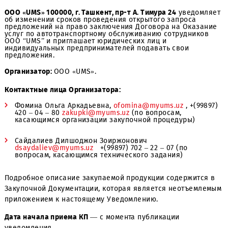
ООО «UMS» 100000, г. Ташкент, пр-т А. Тимура 24
уведом
об изменении сроков проведения открытого запроса
предложений на право заключения Договора на Оказа
услуг по автотранспортному обслуживанию сотруднико
ООО “UMS” и приглашает юридических лиц и
индивидуальных предпринимателей подавать свои
предложения.
Организатор:
ООО «UMS».
Контактные лица Организатора:
Фомина Ольга Аркадьевна,
ofomina@myums.uz
, +(99
420 – 04 – 80
zakupki@myums.uz
(по вопросам,
касающимся организации закупочной процедуры)
Сайдалиев Дилшоджон Зоиржонович
dsaydaliev@myums.uz
+(99897) 702 – 22 – 07 (по
вопросам, касающимся технического задания)
Подробное описание закупаемой продукции содержитс