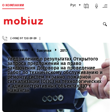
О КОМПАНИИ
Рус
(+998) 97 130 09 09
О компании
Закупки
2017
Уведомление о результатах Открытого
запроса предложений на право
заключения Договора на проведение
работ по техническому обслуживанию 
ремонту систем охранно-пожарной
сигнализации (ОПС) на технологически
и административных объектах ЦО г.
Наманган