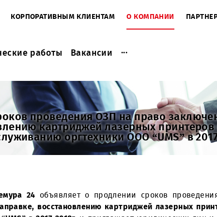
ЕНТАМ
КОРПОРАТИВНЫМ КЛИЕНТАМ
О КОМПАНИ
...
актические работы
Вакансии
и сроков проведения ОЗП на право 
становлению картриджей лазерных п
ех.обслуживанию оргтехники ООО “UMS
-т А. Темура 24
объявляет о продлении сроков 