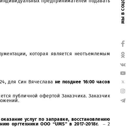
ерных принтеров и копировальных аппаратов, ре
ких лиц и индивидуальных предпринимателей п
почной Документации, которая является неотъ
 А. Темура, 24, для Син Вячеслава
не позднее 16:
ки не является публичной офертой Заказчика. З
просе Предложений.