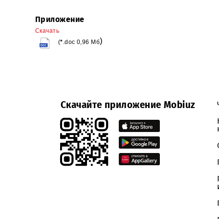
Приложение:
1. Закупочная документация по открыт
картриджей лазерных принтеров и копи
листа.
Приложение
Скачать
)
(
*
.doc 0,96 M
б
Скачайте приложение Mobiuz