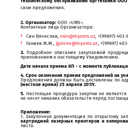
заключения Договора на
оказание услу
техническому обслуживанию оргтехники 
свои предложения.
2. Организатор:
ООО «UMS».
Контактные лица Организатора:
Син Вячеслав,
vsin@myums.uz
, +(99897
Ганиев Ж.М.,
jganiev@myums.uz
, +(9989
3.
Подробное описание закупаемой про
приложением к настоящему Уведомлени
Дата начала приема КП - с момента пуб
4.
Срок окончания приема предложений 
Предложения должны быть доставлены по 
(местное время) 25 апреля 2017г.
5.
Настоящая процедура закупки не явля
не несет никаких обязательств перед п