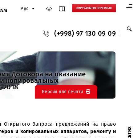
Рус
ВИРТУАЛЬНАЯ
И
ПАРТНЕРАМ
(+998) 97 130
заключения Договора на оказание
ринтеров и копировальных
” в 2017-2018
Версия для печати
п
роведения Открытого Запроса предложений н