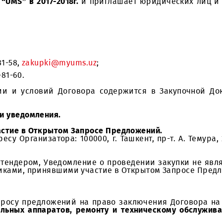
г по заправке, восстановлению картриджей лаз
ООО “UMS” в 2017-2018г.
и приглашает
юридичес
) 403-81-58,
zakupki@myums.uz
;
7) 403-81-60.
дукции и условий Договора содержится в Заку
ю.
ликации уведомления.
на участие в Открытом Запросе Предложений.
адресу Организатора: 100000, г. Ташкент, пр-т.
ется тендером, Уведомление о проведении закуп
оставщиками, принявшими участие в Открытом За