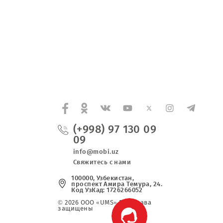
Договора на
оказание услуг по заправке, восста
обслуживанию оргтехники ООО “UMS” в 2017-201
(+998) 97 130 0
09
info@mobi.uz