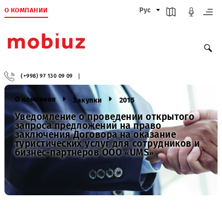
О КОМПАНИИ
Рус
(+998) 97 130 09 09
О компании
Закупки
2015
Уведомление о проведении открытого
запроса предложений на право
заключения Договора на оказание
туристических услуг для сотрудников 
бизнес-партнеров ООО «UMS»