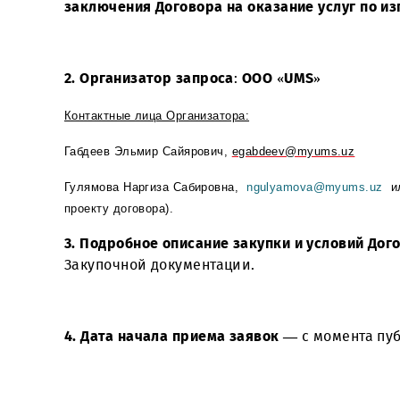
1. ООО «UMS» юридический адрес: 100000,
заключения Договора
на оказание услуг
2.
Организатор запроса
:
ООО «UMS»
Контактные лица Организатора:
Габдеев Эльмир Сайярович,
egabdeev@myums.uz
Гулямова Наргиза Сабировна,
ngulyamova
@
myum
проекту договора).
3.
Подробное описание закупки и услови
Закупочной документации.