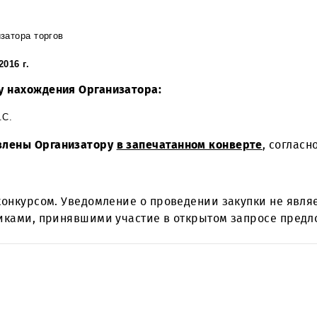
та публикации уведомления.
организатора торгов
января
2016 г.
 месту нахождения Организатора:
овой Н.С.
направлены Организатору
в запечатанном конвер
ется конкурсом. Уведомление о проведении закуп
оставщиками, принявшими участие в открытом за