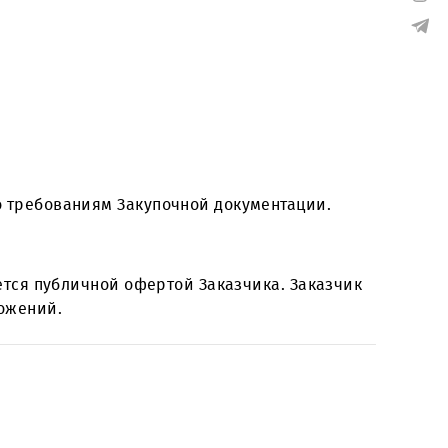
те
, согласно требованиям Закупочной документац
ки не является публичной офертой Заказчика. За
просе предложений
.