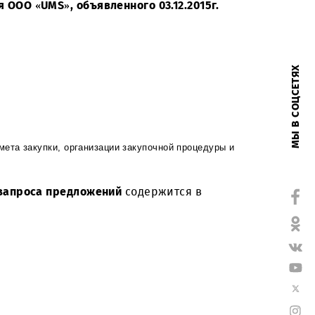
родлении сроков открытого запроса предложений на
дукции для ООО «UMS», объявленного 03.12.2015г
.
сающимся предмета закупки, организации закупочной процедур
проведения запроса предложений
содержится в