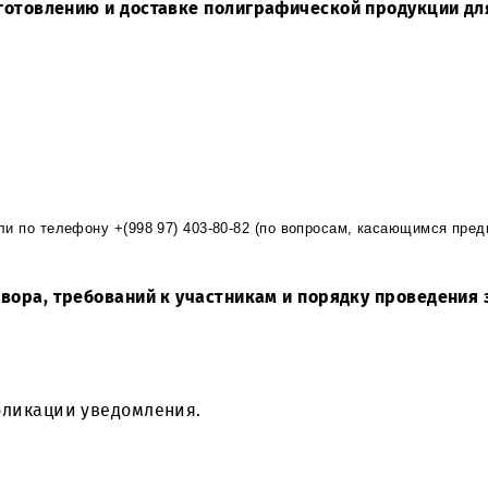
 г. Ташкент, пр-т. А. Темура, 24, объявляет о п
 по изготовлению и доставке полиграфической про
s
.
uz
или по телефону +(998 97) 403-80-82 (по вопросам, ка
й Договора,
требований к участникам и порядку 