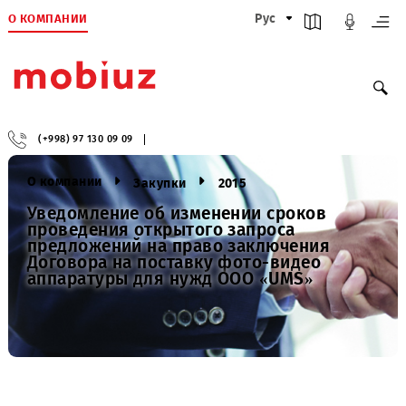
О КОМПАНИИ
Рус
(+998) 97 130 09 09
О компании
Закупки
2015
Уведомление об изменении сроков
проведения открытого запроса
предложений на право заключения
Договора на поставку фото-видео
аппаратуры для нужд ООО «UMS»