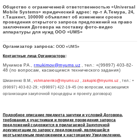
Общество с ограниченной ответственностью «Unive
Mobile Systems» юридический адрес: пр-т А.Темура,
г.Ташкент, 100000 объявляет об изменении сроков
проведения
о
ткрытого запроса предложений на пр
заключения Договора на поставку фото-видео
аппаратуры для нужд ООО «UMS»
Организатор запроса:
ООО «
UMS
»
Контактные лица Организатора
:
Мукимов Р.А.,
rmukimov@myums.uz
, тел.: +(99897) 403
48 (по вопросам, касающимся технического задания)
Шманенко В.М.,
vshmanenko
@
myums
.
uz
,
zakupki
@
myums
.
uz
, те
(99897) 403-82-29; +(99897) 422-19-45 (по вопросам, касающим
организации закупочной процедуры и проекту договора)