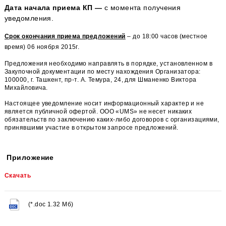
Подробное описание предмета закупки и условий Договора,
требования к участникам и порядке проведения запроса
предложений содержится в прилагаемой Закупочной
документации по запросу предложений, являющейся
неотъемлемым приложением к настоящему Уведомлению.
Дата начала приема КП —
с момента получения
уведомления.
Срок окончания приема предложений
– до 18:00 часов (местн
время) 06 ноября 2015г.
Предложения необходимо направлять в порядке, установленно
Закупочной документации по месту нахождения Организатора:
100000, г. Ташкент, пр-т. А. Темура, 24, для Шманенко Виктора
Михайловича.
Настоящее уведомление носит информационный характер и н
является публичной офертой.
ООО «UMS» не несет никаких
обязательств по заключению каких-либо договоров с организац
принявшими участие в открытом запросе предложений.
Приложение