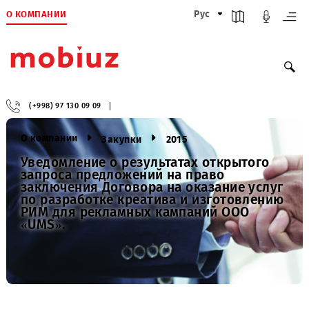
О КОМПАНИИ
Рус
(+998) 97 130 09 09
О компании
Закупки
2015
Уведомление о результатах открытого
запроса предложений на право
заключения Договора на оказание услу
по разработке креатива и изготовлени
РИМ для рекламных кампаний ООО
«UMS».