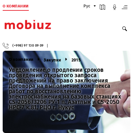
О КОМПАНИИ
Рус
(+998) 97 130 09 09
О компании
Закупки
2015
Уведомление о продлении сроков
проведения открытого запроса
предложений на право заключения
Договора на выполнение комплекса
работ по восстановлению
электроснабжения на базовых станция
CS-2056/3206 РУ-1 п. Азатлык и CS-2050
HPC-7 к.81, РЦО г. Нукус