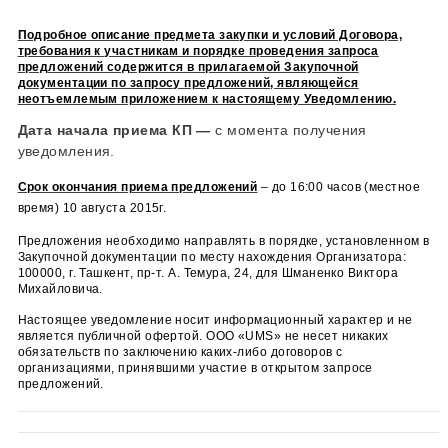
Шманенко В.М.,
vshmanenko
@
myums
.
uz
,
zakupki
@
myums
.
uz
, 
(99897) 403-82-29; +(99897) 422-19-45 (по вопросам, касающи
организации закупочной процедуры и проекту договора)
Подробное описание предмета закупки и условий Договора,
требования к участникам и порядке проведения запроса
предложений содержится в прилагаемой Закупочной
документации по запросу предложений, являющейся
неотъемлемым приложением к настоящему Уведомлению.
Дата начала приема КП —
с момента получения
уведомления.
Срок окончания приема предложений
– до 16:00 часов (мест
время) 10 августа 2015г.
Предложения необходимо направлять в порядке, установленн
Закупочной документации по месту нахождения Организатора
100000, г. Ташкент, пр-т. А. Темура, 24, для Шманенко Виктора
Михайловича.