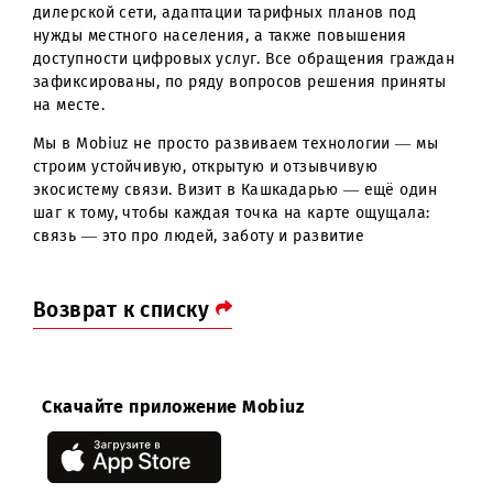
абонентами, выехали на объекты
телекоммуникационной инфраструктуры. Особый
акцент был сделан на изучении качества связи в
удалённых населённых пунктах, оценке работы
базовых станций и приёму обращений от населения.
В ходе встреч были затронуты темы развития
дилерской сети, адаптации тарифных планов под
нужды местного населения, а также повышения
доступности цифровых услуг. Все обращения гражд
зафиксированы, по ряду вопросов решения принят
на месте.
Мы в Mobiuz не просто развиваем технологии — мы
строим устойчивую, открытую и отзывчивую
экосистему связи. Визит в Кашкадарью — ещё один
шаг к тому, чтобы каждая точка на карте ощущала:
связь — это про людей, заботу и развитие