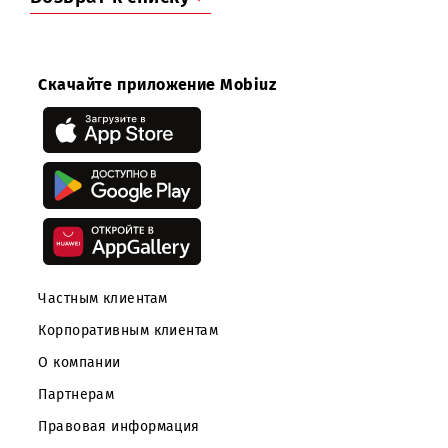
Что немаловажно, благодаря солнечным установк
Mobiuz ежегодно экономит миллионы сумов 
потреблении электроэнергии для административн
зданий. Эти средства направляются на развит
новых технологий и улучшение инфраструктуры.
Компания Mobiuz гордится своим вкладом в развит
зелёной экономики Узбекистана. В Год охра
окружающей среды и зелёной экономики мы уверен
будем идти вперед, строя более экологичное
устойчивое будущее для всех!
Возврат к списку
Скачайте приложение Mobiuz