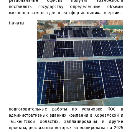
равно 9 000 посаженных деревьев.
Вместе с тем завершаются работы по сдаче
эксплуатацию ФЭС на здании Центрального офи
компании в городе Ташкенте. Установки мощност
100 кВт практически готовы к эксплуатации. В 20
году Центральный офис перейдет на существенн
экономию электроэнергией, а также (как
региональные офисы) получит возможнос
поставлять государству определенные объе
жизненно важного для всех сфер источника энергии
Начаты