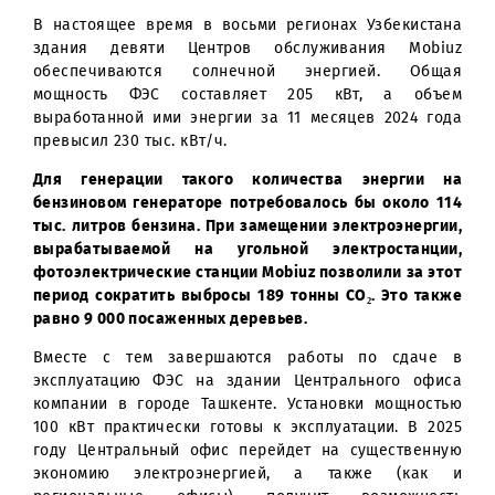
солнечных фотоэлектрических станций (ФЭС)
административных зданиях Центров обслуживан
компании. Эти установки начали обеспечивать офи
автономным и экологически чист
энергоснабжением, что является важным вкладом
устойчивое развитие инфраструктуры компании.
В настоящее время в восьми регионах Узбекиста
здания девяти Центров обслуживания Mobi
обеспечиваются солнечной энергией. Общ
мощность ФЭС составляет 205 кВт, а объ
выработанной ими энергии за 11 месяцев 2024 го
превысил 230 тыс. кВт/ч.
Для генерации такого количества энергии 
бензиновом генераторе потребовалось бы около 1
тыс. литров бензина. При замещении электроэнерги
вырабатываемой на угольной электростанци
фотоэлектрические станции Mobiuz позволили за эт
период сократить выбросы 189 тонны CO₂. Это так