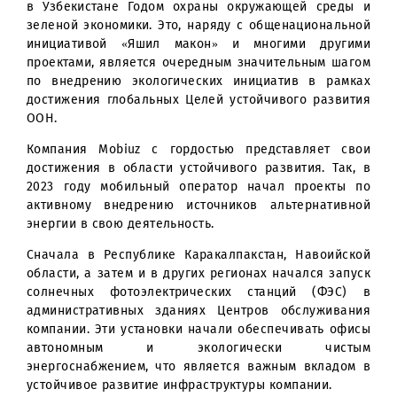
энергоснабжения офисов.
По инициативе Президента Республики Узбекист
Шавката Мирзиёева наступающий 2025 год объявл
в Узбекистане Годом охраны окружающей среды
зеленой экономики. Это, наряду с общенациональн
инициативой «Яшил макон» и многими други
проектами, является очередным значительным шаг
по внедрению экологических инициатив в рамк
достижения глобальных Целей устойчивого развит
ООН.
Компания Mobiuz с гордостью представляет св
достижения в области устойчивого развития. Так,
2023 году мобильный оператор начал проекты 
активному внедрению источников альтернативн
энергии в свою деятельность.
Сначала в Республике Каракалпакстан, Навоийск
области, а затем и в других регионах начался запу