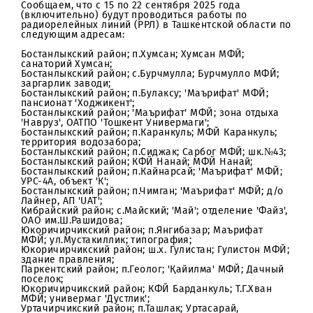
Уважаемые абоненты!
Сообщаем, что с 15 по 22 сентября 2025 года
(включительно) будут проводиться работы по
радиорелейных линий (РРЛ) в Ташкентской области 
следующим адресам:
Бостанлыкский район; п.Хумсан; Хумсан МФЙ;
санаторий Хумсан;
Бостанлыкский район; с.Бурчмулла; Бурчмулло МФЙ;
заргарлик заводи;
Бостанлыкский район; п.Булаксу; 'Маърифат' МФЙ;
пансионат 'Ходжикент';
Бостанлыкский район; 'Маърифат' МФЙ; зона отдыха
'Навруз', ОАТПО 'Тошкент Универмаги';
Бостанлыкский район; п.Каранкуль; МФЙ Каранкуль;
территория водозабора;
Бостанлыкский район; п.Сиджак; Сарбог МФЙ; шк.№43
Бостанлыкский район; КФЙ Нанай; МФЙ Нанай;
Бостанлыкский район; п.Кайнарсай; 'Маърифат' МФЙ
УРС-4А, объект 'К';
Бостанлыкский район; п.Чимган; 'Маърифат' МФЙ; д/
Лайнер, АП 'UAT';
Кибрайский район; с.Майский; 'Май'; отделение 'Файз
ОАО им.Ш.Рашидова;
Юкоричирчикский район; п.Янгибазар; Маърифат
МФЙ; ул.Мустакиллик; типография;
Юкоричирчикский район; ш.х. Гулистан; Гулистон МФ