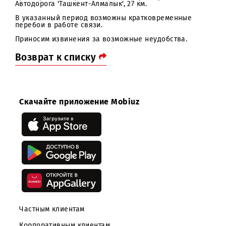
здание правления;
Паркентский район; п.Геолог; 'Қайилма' МФЙ; Дачны
поселок;
Юкоричирчикский район; КФЙ Барданкуль; Т.Г.Хван
МФЙ; универмаг 'Дустлик';
Уртачирчикский район; п.Ташлак; Уртасарай,
Автодорога 'Ташкент-Алмалык', 27 км.
В указанный период возможны кратковременные
перебои в работе связи.
Приносим извинения за возможные неудобства.
Возврат к списку
Скачайте приложение Mobiuz