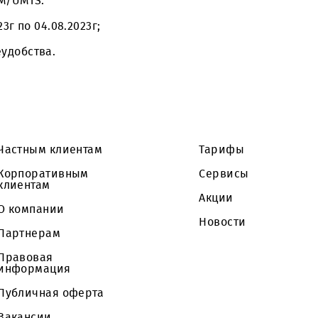
и по обновлению ПО на оборудовании RAN возмож
ети GSM/UMTS:
7.2023г по 04.08.2023г;
ые неудобства.
Частным клиентам
Тарифы
Корпоративным
Сервисы
клиентам
Акции
О компании
Новости
Партнерам