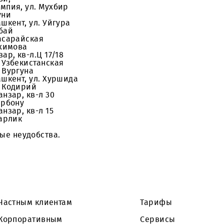
по реконструкции сети в г. Ташкент в период с 11
ередачи данных абонентам сети в г.Ташкент:
. Файзи,
-в Олимпия, ул. Мухбир
. Беруни
, г.Ташкент, ул. Уйгура
л. Чимбай
л. Карасарайская
. С.Рахимова
в Себзар, кв-л.Ц 17/18
н, ул. Узбекистанская
н, ул. Вургуна
, г.Ташкент, ул. Хуршида
н, ул. Кодирий
в Чиланзар, кв-л 30
л. Самарбону
в Чиланзар, кв-л 15
. Заргарлик
зможные неудобства.