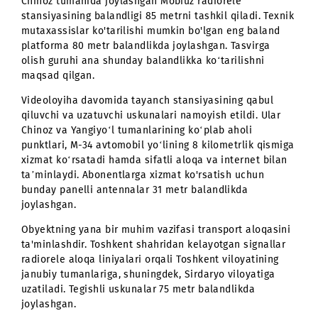
Loyihaning birinchi sonida suratga olish guruhi Toshke
viloyatiga tashrif buyurib, O‘zbekistondagi eng baland
tayanch stansiyalaridan birining cho‘qqisiga chiqishdi
Chinoz tumanida joylashgan Mobiuz radiorele
stansiyasining balandligi 85 metrni tashkil qiladi. Texn
mutaxassislar ko'tarilishi mumkin bo'lgan eng baland
platforma 80 metr balandlikda joylashgan. Tasvirga
olish guruhi ana shunday balandlikka ko‘tarilishni
maqsad qilgan.
Videoloyiha davomida tayanch stansiyasining qabul
qiluvchi va uzatuvchi uskunalari namoyish etildi. Ular
Chinoz va Yangiyo‘l tumanlarining ko‘plab aholi
punktlari, M-34 avtomobil yo‘lining 8 kilometrlik qismi
xizmat ko‘rsatadi hamda sifatli aloqa va internet bila
ta’minlaydi. Abonentlarga xizmat ko'rsatish uchun
bunday panelli antennalar 31 metr balandlikda
joylashgan.