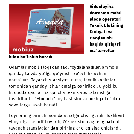
Mobiuz “Aloqada” loyihasini boshladi
Videoloyiha
doirasida mobi
aloqa operator
Texnik blokini
faoliyati va
rivojlanishi
haqida qiziqarl
ma’lumotlar
bilan bo’lishib boradi.
Odamlar mobil aloqadan faol foydalanadilar, ammo u
qanday tarzda yo‘lga qo‘yilishi ko'pchilik uchun
noma'lum. Tayanch stansiyasi nima, texnik xodimlar
tomonidan qanday ishlar amalga oshiriladi, u yoki bu
hududda qachon va qancha texnik vositalar ishga
tushiriladi – “Aloqada” loyihasi shu va boshqa ko‘plab
savollarga javob beradi.