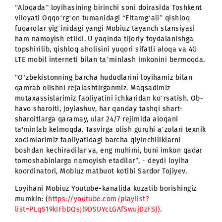
Obyektning yana bir muhim vazifasi transport aloqasin
ta'minlashdir. Toshkent shahridan kelayotgan signallar
radiorele aloqa liniyalari orqali Toshkent viloyatining
janubiy tumanlariga, shuningdek, Sirdaryo viloyatiga
uzatiladi. Tegishli uskunalar 75 metr balandlikda
joylashgan.
“Aloqada” loyihasining birinchi soni doirasida Toshken
viloyati Oqqo‘rg‘on tumanidagi “Eltamg‘ali” qishloq
fuqarolar yig‘inidagi yangi Mobiuz tayanch stansiyasi
ham namoyish etildi. U yaqinda tijoriy foydalanishga
topshirilib, qishloq aholisini yuqori sifatli aloqa va 4G
LTE mobil interneti bilan taʼminlash imkonini bermoqd
“O‘zbekistonning barcha hududlarini loyihamiz bilan
qamrab olishni rejalashtirganmiz. Maqsadimiz
mutaxassislarimiz faoliyatini ichkaridan ko‘rsatish. O
havo sharoiti, joylashuv, har qanday tashqi shart-
sharoitlarga qaramay, ular 24/7 rejimida aloqani
ta'minlab kelmoqda. Tasvirga olish guruhi aʼzolari texn