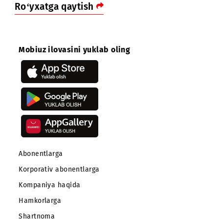
xodimlarimiz faoliyatidagi barcha qiyinchiliklarni
boshdan kechiradilar va, eng muhimi, buni imkon qada
tomoshabinlarga namoyish etadilar”, - deydi loyiha
koordinatori, Mobiuz matbuot kotibi Sardor Tojiyev.
Loyihani Mobiuz Youtube-kanalida kuzatib borishingiz
mumkin: (
https://youtube.com/playlist?
list=PLqS19kIFbDQsJl9DSUYcLGAfSwujDzFSJ)
.
Ro‘yxatga qaytish
Mobiuz ilovasini yuklab oling