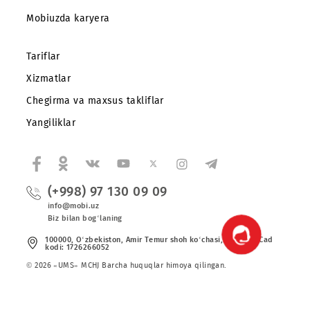
Abonentlarga
Korporativ abonentlarga
Kompaniya haqida
Hamkorlarga
Shartnoma
Mobiuzda karyera
Tariflar
Xizmatlar
Chegirma va maxsus takliflar
Yangiliklar