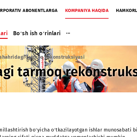
A
KORPORATIV ABONENTLARGA
KOMPANIYA HAQIDA
...
a ishlari
Bo‘sh ish o‘rinlari
avoiy shahridagi tarmoq rekonstruksiyasi
idagi tarmoq rekonst