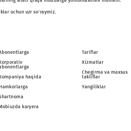
takomillashtirish bo‘yicha o‘tkazilayotgan ishlar m
xizmatlarning sifati qisqa muddatga yomonlashishi 
layliklar uchun uzr so‘raymiz.
Abonentlarga
Tariflar
Korporativ
Xizmatlar
abonentlarga
Chegirma 
Kompaniya haqida
takliflar
Hamkorlarga
Yangilikla
Shartnoma