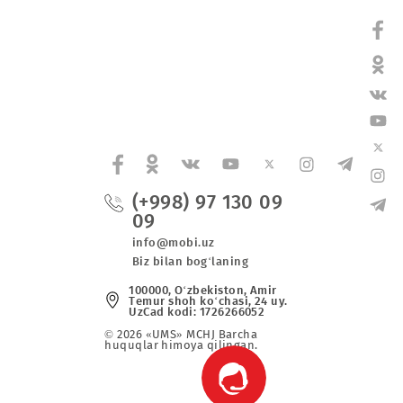
unosabati bilan 27.06.2024y. 00:00 dan 06:00 gacha
mumkin.
(+998) 97 130 0
09
va maxsus
info@mobi.uz
Biz bilan bog‘laning
r
100000, O‘zbekiston, Аmir
Tеmur shoh ko‘chаsi, 24 uy
UzCad kodi: 1726266052