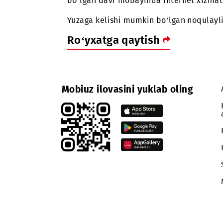
Navoiy shahrida TKXM uskunalarini 
bo‘lgan davr mobaynida internet 
Yuzaga kelishi mumkin bo‘lgan noqu
Ro‘yxatga qaytish
Mobiuz ilovasini yuklab oling