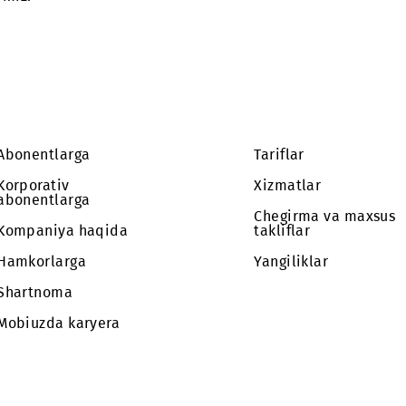
nentlariga taqdim etilayotgan ma'lumotlarni uzatish
 so'raymiz.
Abonentlarga
Tariflar
Korporativ
Xizmatlar
abonentlarga
Chegirma 
Kompaniya haqida
takliflar
Hamkorlarga
Yangilikla
Shartnoma
Mobiuzda karyera