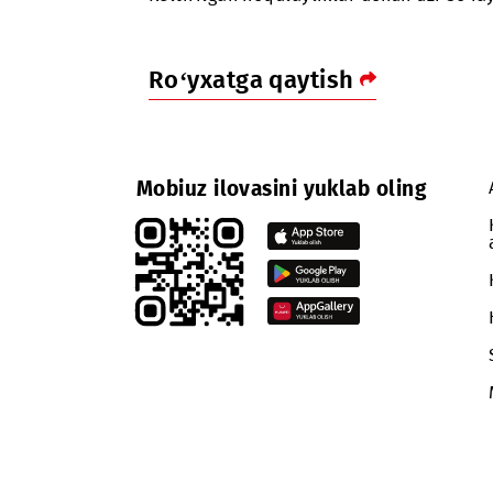
viloyatlaridagi tarmoqlarning abo
Keltirilgan noqulayliklar uchun uzr
Ro‘yxatga qaytish
Mobiuz ilovasini yuklab oling