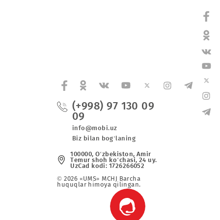
 xizmatining yomonlashishi kuzatildi.
(+998) 97 130 0
09
va maxsus
info@mobi.uz
Biz bilan bog‘laning
r
100000, O‘zbekiston, Аmir
Tеmur shoh ko‘chаsi, 24 uy
UzCad kodi: 1726266052