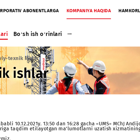
A
KORPORATIV ABONENTLARGA
KOMPANIYA HAQIDA
...
a ishlari
Bo‘sh ish o‘rinlari
ariyaviy-texnik ishlar
xnik ishlar
ishi sababli 10.12.2021y. 13:50 dan 16:28 gacha «UM