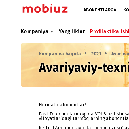
ABONENTLARG
Kompaniya
Yangiliklar
Profilaktik
Kompaniya haqida
2021
Av
Avariyaviy-te
Hurmatli abonentlar!
East Telecom tarmog'ida VOLS uzil