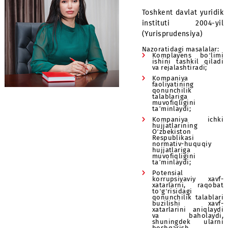
boshlig‘i
Ma’lumoti:
Toshkent davlat y
instituti 200
(Yurisprudensiya)
Nazoratidagi masal
Komplayens bo
ishini tashkil 
va rejalashtiradi
Kompaniya
faoliyatining
qonunchilik
talablariga
muvofiqligini
ta’minlaydi;
Kompaniya i
hujjatlarining
O‘zbekiston
Respublikasi
normativ-huquq
hujjatlariga
muvofiqligini
ta’minlaydi;
Potensial
korrupsiyaviy 