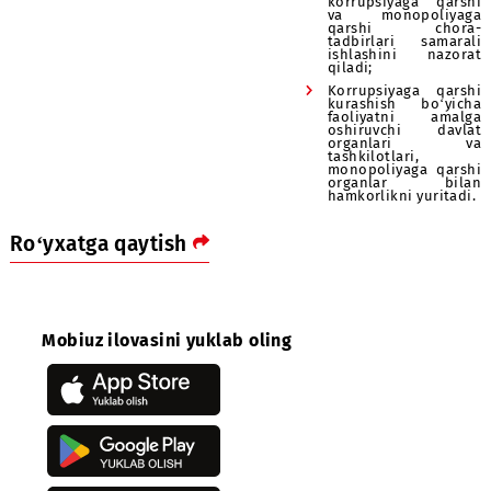
Korrupsiyaga q
kurashis
monopoliyaga q
qonunchilik tal
buzilishining 
olishga qarat
choralarni a
oshiradi;
Kompaniyaning
korrupsiyaga q
va monopoli
qarshi ch
tadbirlari sam
ishlashini na
qiladi;
Korrupsiyaga q
kurashish bo‘
faoliyatni a
oshiruvchi d
organlar
tashkilotlari,
monopoliyaga q
organlar b
hamkorlikni yuri
Ro‘yxatga qaytish