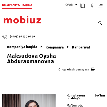
KOMPANIYA HAQIDA
O‘zb
(+998) 97 130 09 09
Kompaniya haqida
Kompaniya
Rahbariyat
Maksudova Oysha
Abduraxmanovna
Chop etish versiyasi
Komplayens bo