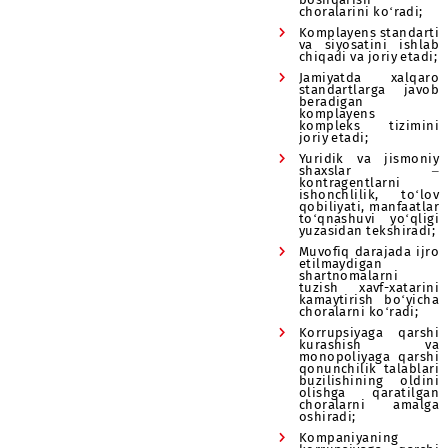
xatarlarni, ra
to‘g‘risidagi
qonunchilik tal
buzilishi x
xatarlarini ani
va bahola
shuningdek u
boshqarish
choralarini ko‘r
Komplayens sta
va siyosatini 
chiqadi va joriy 
Jamiyatda xa
standartlarga 
beradigan
komplayens
kompleks tiz
joriy etadi;
Yuridik va jis
shaxsla
kontragentlarni
ishonchlilik, 
qobiliyati, manf
to‘qnashuvi yo
yuzasidan tekshi
Muvofiq darajad
etilmaydigan
shartnomalarni
tuzish xavf-xa
kamaytirish bo
choralarni ko‘ra