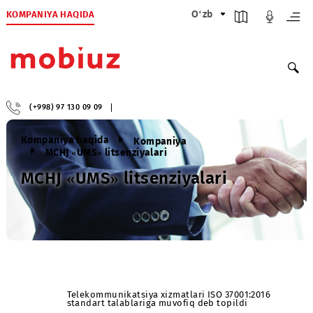
KOMPANIYA HAQIDA
O‘zb
(+998) 97 130 09 09
Kompaniya haqida
Kompaniya
MCHJ «UMS» litsenziyalari
MCHJ «UMS» litsenziyalari