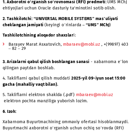
1.
Axborotni o‘rganish so‘rovnomasi (RFI) predmeti:
UMS 
ehtiyojlari uchun Oracle dasturiy ta'minotini sotib olish.
2. Tashkilotchi: “UNIVERSAL MOBILE SYSTEMS” mas’uliyati
cheklangan jamiyati
(keyingi o‘rinlarda
– “UMS” MChJ
)
Tashkilotchining aloqador shaxslar
i:
Barayev Marat Asxatovich,
mbaraev@mobi.uz
, +(99897
– 82 – 29
3. Arizalarni qabul qilish boshlangan sanasi
- xabarnoma 
qilingan paytdan boshlab.
4. Takliflarni qabul qilish muddati
2025-yil 09-iyun soat 1
gacha (mahalliy vaqt bilan).
5. Takliflarni elektron shaklda (.pdf)
mbaraev@mobi.uz
elektron pochta manziliga yuborish lozim.