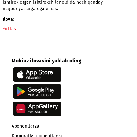
6. Izoh:
Xabarnoma Buyurtmachining ommaviy ofertasi hisoblanm
Buyurtmachi axborotni o‘rganish uchun ochiq so‘rovda (R
ishtirok etgan ishtirokchilar oldida hech qanday
majburiyatlarga ega emas.
Ilova:
Yuklash
Mobiuz ilovasini yuklab oling