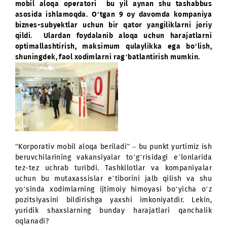
“Mobil aloqa va mobil Internet – biznes uchun” - U
mobil aloqa operatori bu yil aynan shu tashabb
asosida ishlamoqda. O‘tgan 9 oy davomda kompani
biznes-subyektlar uchun bir qator yangiliklarni jo
qildi. Ulardan foydalanib aloqa uchun harajatlar
optimallashtirish, maksimum qulaylikka ega bo‘lis
shuningdek, faol xodimlarni rag‘batlantirish mumkin.
“Korporativ mobil aloqa beriladi” – bu punkt yurtimiz 
beruvchilarining vakansiyalar to‘g‘risidagi e’lonlar
tez-tez uchrab turibdi. Tashkilotlar va kompaniyal
uchun bu mutaxassislar e’tiborini jalb qilish va s