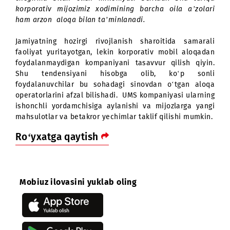
direktori Andrey Tsay:
- Korporativ mijozlar xodimlarini rag‘batlantirish
sodiqligini oshirish maqsadida UMS yangi xizmat
“Foydali bitim” xizmatini ishlab chiqdi. Ushbu xizma
ulanish vaqtida korporativ mijozga tarif rejasi 2
gacha chegirma bilan beriladi. Shu bilan birg
korporativ mijozimiz 10 tadan ko‘p raqamga ulang
bo‘lsa, unga o‘z xodimlari sodiqligini oshirish uc
jismoniy shaxslarga mo‘ljallangan tarif rejalarini 20% 
chegirma bilan olish imkoniyati beriladi. Shu tari
korporativ mijozimiz xodimining barcha oila a’zola
ham arzon aloqa bilan ta’minlanadi.
Jamiyatning hozirgi rivojlanish sharoitida samara
faoliyat yuritayotgan, lekin korporativ mobil aloqa
foydalanmaydigan kompaniyani tasavvur qilish qiyi
Shu tendensiyani hisobga olib, ko‘p son
foydalanuvchilar bu sohadagi sinovdan o‘tgan alo