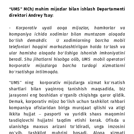
yo‘sinda xodimlarning ijtimoiy himoyasi bo‘yicha o
pozitsiyasini bildirishga yaxshi imkoniyatdir. Lek
yuridik shaxslarning bunday harajatlari qanchal
oqlanadi?
“UMS” MChJ muhim mijozlar bilan ishlash Departamen
direktori Andrey Tsay:
- Korporativ uyali aoqa mijozlar, hamkorlar 
kompaniya ichida xodimlar bilan muntazam aloqa
bo‘lish demakdir. U xodimlarning barcha mob
telefonlari haqqini markazlashtirilgan holda to‘lash
ular hamisha aloqada bo‘lishiga ishonish imkoniyat
beradi. Shu jihatlarni hisobga olib, UMS mobil operat
korporativ mijozlarga barcha turdagi xizmatlar
ko‘rsatishga intilmoqda.
“UMS” ning korporativ mijozlarga xizmat ko‘rsati
shartlari bilan yaqinroq tanishish maqsadida, b