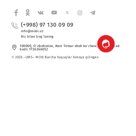
Korporativ abonentlarga
Kompaniya haqida
Hamkorlarga
Shartnoma
Mobiuzda karyera
Tariflar
Xizmatlar
Chegirma va maxsus takliflar
Yangiliklar
(+998) 97 130 09 09