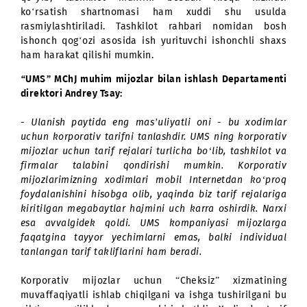
jarayonni eng boshidan o‘rganib chiqishga qaror qild
Demak, korporativ mijoz bo‘lish uchun tashkilot rahb
kompaniya ofislaridan biriga murojaat qilishi va at
ikkita hujjat – pasporti va yuridik shaxs maqomi
tasdiqlovchi hujjatni taqdim etishi kerak. Ofisda
ulanishga maxsus arizani to‘ldiradi, unga imzosi
qo‘yib, tashkilot muhrini bosadi. Aloqa xizma
ko‘rsatish shartnomasi ham xuddi shu usul
rasmiylashtiriladi. Tashkilot rahbari nomidan bo
ishonch qog‘ozi asosida ish yurituvchi ishonchli sh
ham harakat qilishi mumkin.
“UMS” MChJ muhim mijozlar bilan ishlash Departamen
direktori Andrey Tsay:
- Ulanish paytida eng mas’uliyatli oni - bu xodiml
uchun korporativ tarifni tanlashdir. UMS ning korpora
mijozlar uchun tarif rejalari turlicha bo‘lib, tashkilot
firmalar talabini qondirishi mumkin. Korporat
mijozlarimizning xodimlari mobil Internetdan ko‘pr