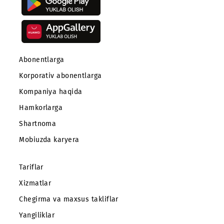
operatorlarini afzal bilishadi. UMS kompaniyasi ularn
ishonchli yordamchisiga aylanishi va mijozlarga ya
mahsulotlar va betakror yechimlar taklif qilishi mumki
Ro‘yxatga qaytish
Mobiuz ilovasini yuklab oling
Abonentlarga