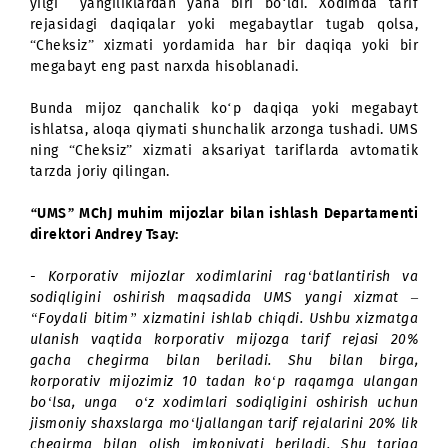
foydalanishini hisobga olib, yaqinda biz tarif rejalar
kiritilgan megabaytlar hajmini uch karra oshirdik. Na
esa avvalgidek qoldi. UMS kompaniyasi mijozlar
faqatgina tayyor yechimlarni emas, balki individu
tanlangan tarif takliflarini ham beradi.
Korporativ mijozlar uchun “Cheksiz” xizmatini
muvaffaqiyatli ishlab chiqilgani va ishga tushirilgani
yilgi yangiliklardan yana biri bo‘ldi. Xodimda tar
rejasidagi daqiqalar yoki megabaytlar tugab qols
“Cheksiz” xizmati yordamida har bir daqiqa yoki b
megabayt eng past narxda hisoblanadi.
Bunda mijoz qanchalik ko‘p daqiqa yoki megaba
ishlatsa, aloqa qiymati shunchalik arzonga tushadi. 
ning “Cheksiz” xizmati aksariyat tariflarda avtoma
tarzda joriy qilingan.
“UMS” MChJ muhim mijozlar bilan ishlash Departamen