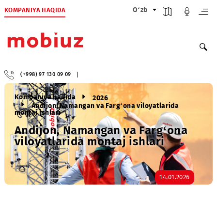
KOMPANIYA HAQIDA
O‘zb
(+998) 97 130 09 09
Kompaniya haqida
2026
Andijon, Namangan va Farg‘ona viloyatlarida
montaj ishlari
Andijon, Namangan va Farg‘ona
viloyatlarida montaj ishlari
14.01.2026