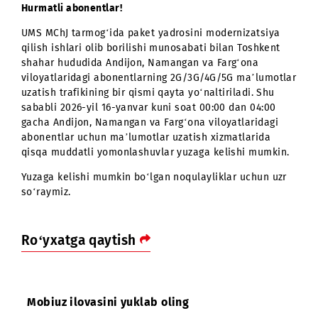
Hurmatli abonentlar!
UMS MChJ tarmog‘ida paket yadrosini modernizatsiya
qilish ishlari olib borilishi munosabati bilan Toshkent
shahar hududida Andijon, Namangan va Farg‘ona
viloyatlaridagi abonentlarning 2G/3G/4G/5G ma’lumotl
uzatish trafikining bir qismi qayta yo‘naltiriladi. Shu
sababli 2026-yil 16-yanvar kuni soat 00:00 dan 04:00
gacha Andijon, Namangan va Farg‘ona viloyatlaridagi
abonentlar uchun ma’lumotlar uzatish xizmatlarida
qisqa muddatli yomonlashuvlar yuzaga kelishi mumkin
Yuzaga kelishi mumkin bo‘lgan noqulayliklar uchun uz
so‘raymiz.
Ro‘yxatga qaytish