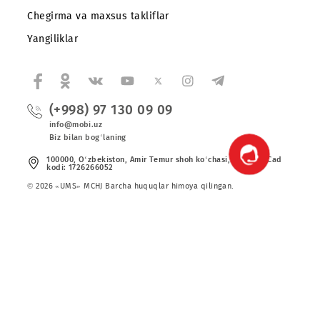
Shartnoma
Mobiuzda karyera
Tariflar
Xizmatlar
Chegirma va maxsus takliflar
Yangiliklar
(+998) 97 130 09 09
info@mobi.uz
Biz bilan bog‘laning
100000, O‘zbekiston, Аmir Tеmur shoh ko‘chаsi, 24 uy. UzCad
kodi: 1726266052
© 2026 «UMS» MCHJ Barcha huquqlar himoya qilingan.