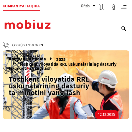
KOMPANIYA HAQIDA
O‘zb
(+998) 97 130 09 09
Kompaniya haqida
2025
Toshkent viloyatida RRL uskunalarining dasturiy
taʼminotini yangilash
Toshkent viloyatida RRL
uskunalarining dasturiy
taʼminotini yangilash
12.12.2025