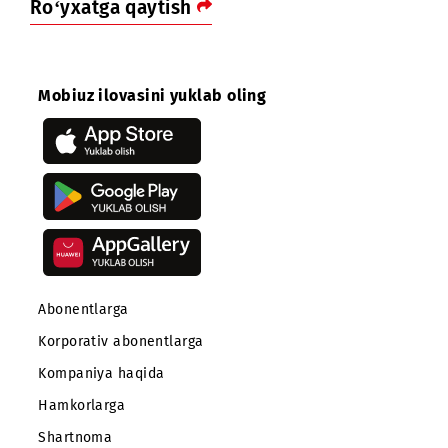
Ushbu davrda ovozli aloqa xizmatlari va maʼlumotlar
uzatish xizmatlari sifatida qisqa muddatli
yomonlashuvlar kuzatilishi mumkin.
Keltirilgan noqulayliklar uchun uzr so‘raymiz.
Ro‘yxatga qaytish
Mobiuz ilovasini yuklab oling
Abonentlarga