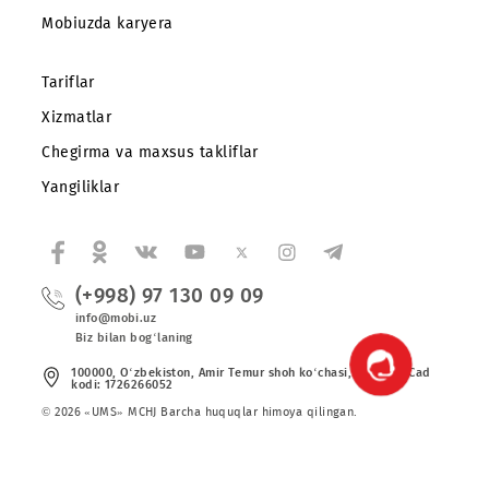
Korporativ abonentlarga
Kompaniya haqida
Hamkorlarga
Shartnoma
Mobiuzda karyera
Tariflar
Xizmatlar
Chegirma va maxsus takliflar
Yangiliklar