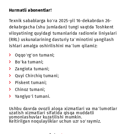
Hurmatli abonentlar!
Texnik sabablarga ko‘ra 2025-yil 16-dekabrdan 26-
dekabrgacha (shu jumladan) tungi vaqtda Toshkent
viloyatining quyidagi tumanlarida radiorele liniyalari
(RRL) uskunalarining dasturiy taʼminotini yangilash
ishlari amalga oshirilishini maʼlum qilamiz:
Oqqo‘rg‘on tumani;
Bo‘ka tumani;
Zangiota tumani;
Quyi Chirchiq tumani;
Piskent tumani;
Chinoz tumani;
Yangiyo‘l tumani.