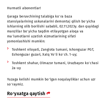
Hurmatli abonentlar!
Ijaraga beruvchining talabiga ko‘ra baza
stansiyalarining uskunalarini demontaj qilish bo‘yicha
ishlarning olib borilishi sababli, 02.11.2023y. dan quyid
manzillar bo‘yicha taqdim etilayotgan aloqa va
ma’lumotlarni uzatish xizmatlarining sifati
yomonlashishi mumkin:
Toshkent viloyati, Zangiota tumani, Ishonguzar PGT,
Eshonguzar guzari, Xalq Yo‘li ko‘ch. 1-uy;
Toshkent shahar, Olmazor tumani, Urazbayev ko‘cha
2a-uy
Yuzaga kelishi mumkin bo‘lgan noqulayliklar uchun uz
so‘raymiz.