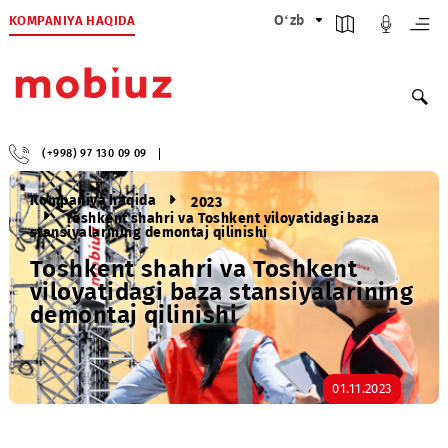
KOMPANIYA HAQIDA
O‘zb
(+998) 97 130 09 09
Kompaniya haqida
2023
Toshkent shahri va Toshkent viloyatidagi baza
stansiyalarining demontaj qilinishi
Toshkent shahri va Toshkent
viloyatidagi baza stansiyalarinin
demontaj qilinishi
01.11.2023