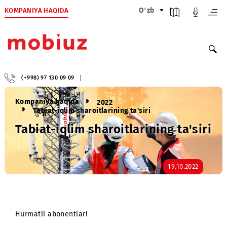
KOMPANIYA HAQIDA
O‘zb
(+998) 97 130 09 09
Kompaniya haqida
2022
Tabiat-iqlim sharoitlarining ta'siri
Tabiat-iqlim sharoitlarining ta'si
19.10.2022