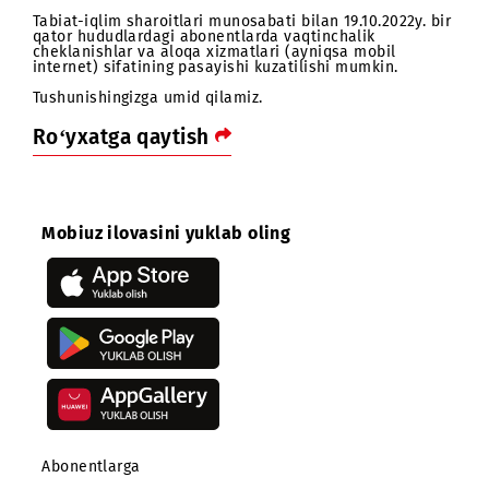
Hurmatli abonentlar!
Tabiat-iqlim sharoitlari munosabati bilan 19.10.2022y. b
qator hududlardagi abonentlarda vaqtinchalik
cheklanishlar va aloqa xizmatlari (ayniqsa mobil
internet) sifatining pasayishi kuzatilishi mumkin.
Tushunishingizga umid qilamiz.
Ro‘yxatga qaytish
Mobiuz ilovasini yuklab oling