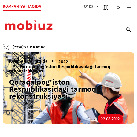
KOMPANIYA HAQIDA
O‘zb
(+998) 97 130 09 09
Kompaniya haqida
2022
Qoraqalpog’iston Respublikasidagi tarmoq
rekonstruksiyasi
Qoraqalpog’iston
Respublikasidagi tarmoq
rekonstruksiyasi
22.08.2022