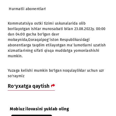
Hurmatli abonentlar!
Kommutatsiya ostki tizimi uskunalarida olib
borilayotgan ishlar munosabati bilan 23.08.2022y. 00:0
dan 04:00 gacha bo'lgan davr
mobaynida,Qoraqalpog’iston Respublikasidagi
abonentlarga taqdim etilayotgan ma’lumotlarni uzatis
xizmatlarining sifati qisqa muddatga yomonlashishi
mumkin.
Yuzaga kelishi mumkin bo'lgan noqulayliklar uchun uzr
so'raymiz
Ro‘yxatga qaytish