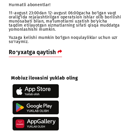
Hurmatli abonentlar!
11-avgust 23:00dan 12-avgust 06:00gacha bo'lgan vaqt
oralig'ida rejalashtirilgan operatsion ishlar olib borilis
munosabati bilan, ma'lumotlarni uzatish bo'yicha
taqdim etilayotgan xizmatlarning sifati qisqa muddatg
yomonlashishi mumkin.
Yuzaga kelishi mumkin bo'lgan noqulayliklar uchun uzr
so'raymiz.
Ro‘yxatga qaytish
Mobiuz ilovasini yuklab oling