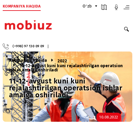
KOMPANIYA HAQIDA
O‘zb
(+998) 97 130 09 09
Kompaniya haqida
2022
11-12-avgust kuni kuni rejalashtirilgan operatsio
ishlar amalga oshiriladi
11-12-avgust kuni kuni
rejalashtirilgan operatsion ishla
amalga oshiriladi
10.08.2022