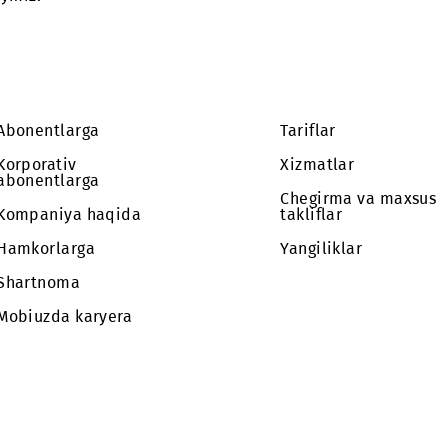
mkin.
 so‘raymiz.
Abonentlarga
Tariflar
Korporativ
Xizmatlar
abonentlarga
Chegirma 
Kompaniya haqida
takliflar
Hamkorlarga
Yangilikla
Shartnoma
Mobiuzda karyera