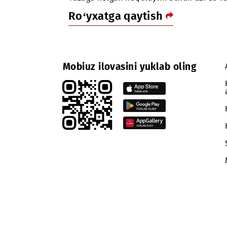
sifatning pasayishi kuzatilishi mu
Yuzaga kelgan noqulaylik uchun uzr
Ro‘yxatga qaytish
Mobiuz ilovasini yuklab oling