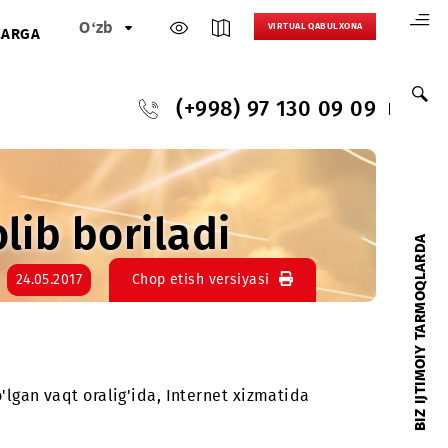
O‘zb
VIRTUAL 
HAMKORLARGA
(+998) 97 130
ari olib boriladi
24.05.2017
Chop etish versiyasi
00 gacha bo'lgan vaqt oralig'ida, Internet xizmatida