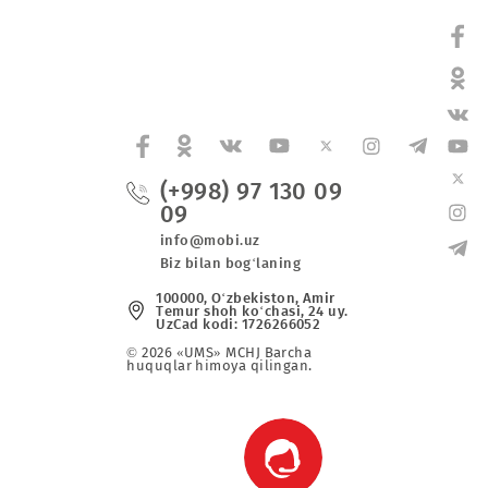
(+998) 97 130 0
09
va maxsus
info@mobi.uz
Biz bilan bog‘laning
r
100000, O‘zbekiston, Аmir
Tеmur shoh ko‘chаsi, 24 uy
UzCad kodi: 1726266052
© 2026 «UMS» MCHJ Barcha
huquqlar himoya qilingan.