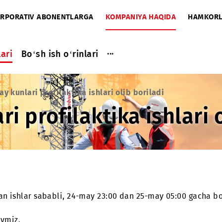
A
KORPORATIV ABONENTLARGA
KOMPANIYA HAQIDA
...
a ishlari
Bo‘sh ish o‘rinlari
-25 may kunlari profilaktika ishlari olib boriladi
ari profilaktika ishl
ilmagan ishlar sababli, 24-may 23:00 dan 25-may 05: