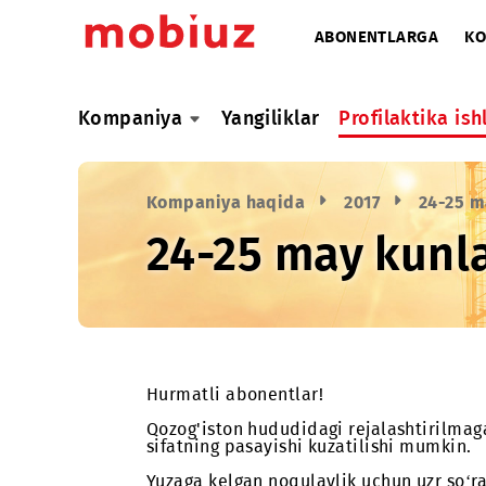
ABONENTLARG
Kompaniya
Yangiliklar
Profilaktik
Kompaniya haqida
2017
24
24-25 may kunl
Hurmatli abonentlar!
Qozog'iston hududidagi rejalashtir