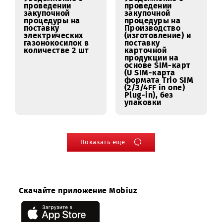
для ДГУ и БГУ
г.Ташкенте
08.06.2018
04.06.2018
Уведомление о
Уведомление о
проведении
проведении
закупочной
закупочной
процедуры на
процедуры на
поставку
поставку бумаги
электронного
формата А4
лазерного
(категории С)
дальномера
04.06.2018
04.06.2018
Уведомление о
Уведомление о
проведении
проведении
закупочной
закупочной
процедуры на
процедуры на
поставку
Производство
электрических
(изготовление) и
газонокосилок в
поставку