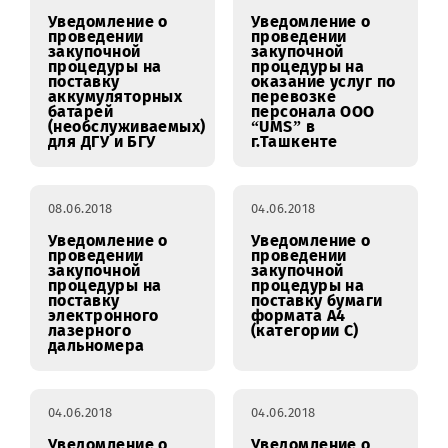
открытого
открытого
запроса
запроса
предложений на
предложений на
право
право
заключения
заключения
Договора на
Договора на
поставку
поставку
кондиционеров
смартфонов
типа моноблок
«Pocket» и ПО
(оконный) в
постобработки
количестве 160
для ООО “UMS”
шт. для объектов
сети ООО “UMS”.
08.06.2018
08.06.2018
Уведомление о
Уведомление о
проведении
проведении
закупочной
закупочной
процедуры на
процедуры на
поставку
оказание услуг по
аккумуляторных
перевозке
батарей
персонала ООО
(необслуживаемых)
“UMS” в