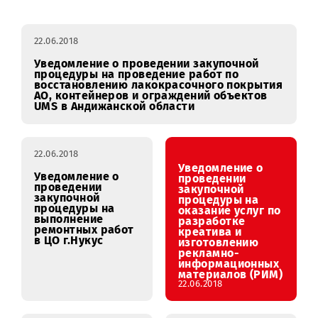
Закупки
январь
февраль
март
апре
RFI
22.06.2018
Уведомление о проведении закупочной
процедуры на проведение работ по
восстановлению лакокрасочного покрытия
АО, контейнеров и ограждений объектов
UMS в Андижанской области
22.06.2018
Уведомление о
Уведомление о
проведении
проведении
закупочной
закупочной
процедуры на
процедуры на
оказание услуг по
выполнение
разработке
ремонтных работ
креатива и
в ЦО г.Нукус
изготовлению
рекламно-