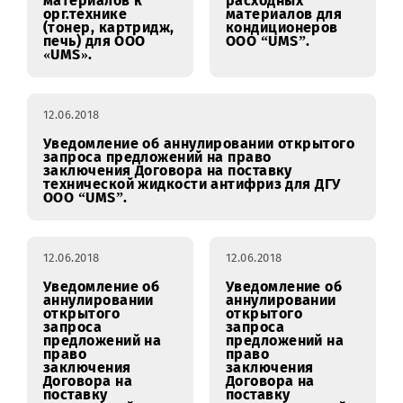
аннулировании
аннулировании
открытого
открытого
запроса
запроса
предложений на
предложений на
право
право
заключения
заключения
Договора на
Договора на
поставку
поставку
расходных
оборудования и
материалов к
расходных
орг.технике
материалов для
(тонер, картридж,
кондиционеров
печь) для ООО
ООО “UMS”.
«UMS».
12.06.2018
Уведомление об аннулировании открытого
запроса предложений на право
заключения Договора на поставку
технической жидкости антифриз для ДГУ
ООО “UMS”.