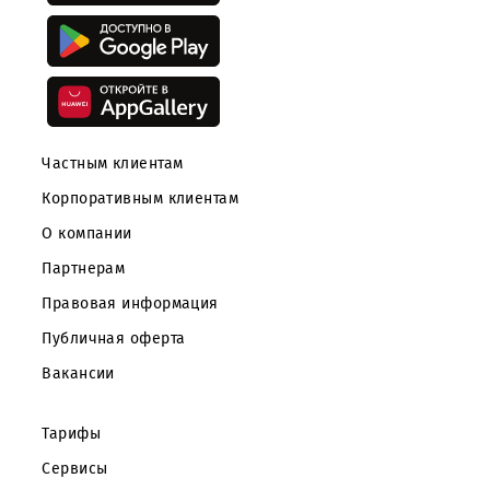
количестве 2 шт
карточной
продукции на
основе SIM-карт
(U SIМ-карта
формата Trio SIM
(2/3/4FF in one)
Plug-in), без
упаковки
Показать еще
Скачайте приложение Mobiuz