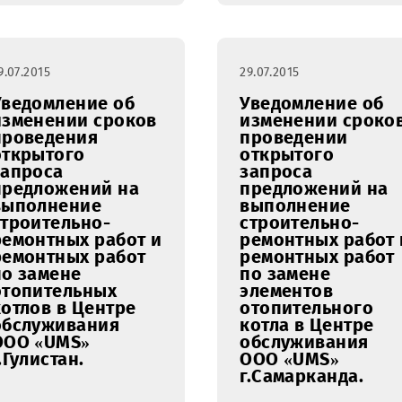
29.07.2015
29.07.2015
Уведомление об
Уведомл
изменении сроков
изменен
проведения
проведе
открытого
открыто
запроса
запроса
предложений на
предлож
выполнение
выполне
строительно-
строител
ремонтных работ и
ремонтны
ремонтных работ
ремонтн
по замене
по замен