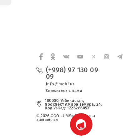
ение об
ии сроков
ния
го
ений на
аключения
 на
ние работ
е
ического
вания на
х ООО
ЦО