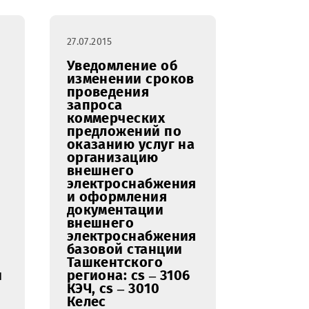
выполнение работ
ического
по замене старого
ания для
напольного котла
ешений
и обвязки нового
S»
одноконтурного
котла для
обогрева
помещений 500 м2
по адресу: г.Ургенч
27.07.2015
ение о
Уведомление об
нии
изменении сроков
проведения
еских
запроса
ений на
коммерческих