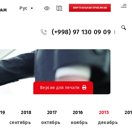
Рус
ВИРТУАЛЬНАЯ
И
ПАРТНЕРАМ
(+998) 97 130
Версия для печати
020
2019
2018
2017
2016