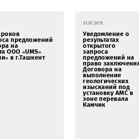
ль
март
апрель
май
июнь
июль
31.07.2015
нии сроков
Уведомл
запроса предложений
результа
оговора на
открыто
объекта ООО «UMS»
запроса
зации» в г.Ташкент
предлож
право з
Договора
выполне
геологич
изыскан
установк
зоне пер
Камчик