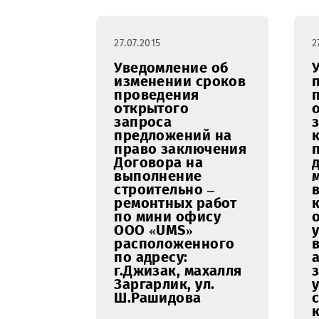
восстановительные
работы по
переносу и
установке
контейнера на
объекте CS3413
«Янги Чиназ»
27.07.2015
Уведомление об
изменении сроков
проведения
открытого
запроса