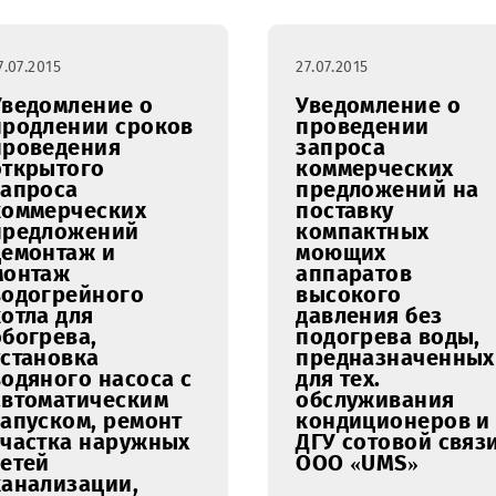
Локомотив»
поставку
расположенного
технолог
по адресу:
оборудов
г.Ташкент, ул.
Indoor р
Кизил – Арватская
ООО «UM
28.
27.07.2015
27.07.2015
Уведомление о
Уведомл
продлении сроков
проведе
проведения
запроса
открытого
коммерч
запроса
предлож