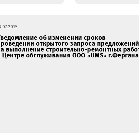
отопительных
элемент
котлов в Центре
отопите
обслуживания
котла в 
ООО «UMS»
обслужи
г.Гулистан.
ООО «UM
г.Самарк
29.07.2015
Уведомление об изменении сроков
проведении открытого запроса пре
на выполнение строительно-ремонт
в Центре обслуживания ООО «UMS» г