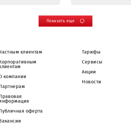
Уведомление об
Уведомл
изменении сроков
изменен
проведения
проведе
открытого
открыто
запроса
запроса
коммерческих
предлож
предложений на
право з
проведение работ
Договора
по организации
выполне
внешнего
по замен
энергоснабжения
технолог
на объекте CS1935
оборудо
«АТС-226»,
объекта
расположенного
«UMS» в 
по адресу: г.Бухара
Чирчик
Показать еще