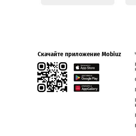
Уведомление об
изменении сроков
проведении
открытого
запроса
коммерческих
предложений на
поставку емкостей
под топливо