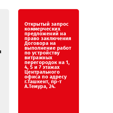
август
сентябрь
октябрь
ноябрь
Открытый запрос
ение о
коммерческих
тах
предложений на
го
право заключения
Договора на
ений на
выполнение работ
аключения
по устройству
 на
витражных
ние
перегородок на 1,
еских
4, 5 и 7 этажах
ий под
Центрального
у АМС в
офиса по адресу
евала
г.Ташкент, пр-т
А.Темура, 24.