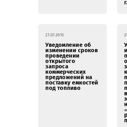
предложений на
право заключения
Договора на
выполнение
строительно –
ремонтных работ
по мини офису
ООО «UMS»
расположенного
по адресу:
г.Джизак, махалля
Заргарлик, ул.
Ш.Рашидова
27.07.2015