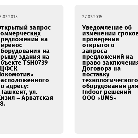
28.07.2015
27.07.2015
Открытый запрос
Уведомл
коммерческих
изменен
предложений на
проведе
перенос
открыто
оборудования на
запроса
крышу здания на
предлож
объекте TSH0739
право з
«ЦФСК
Договора