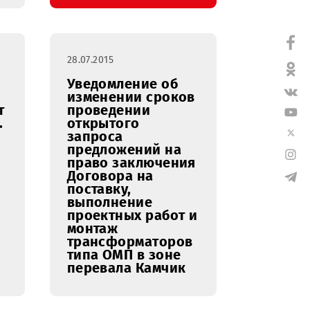
ов
льного
Центре
вания
S»
анда.
29.07.2015
28.07.2015
Уведомление об
дложений
изменении сроков
ных работ
проведении
.Фергана.
открытого
запроса
предложений на
право заключения
Договора на