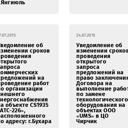
коммерческих
поставку
предложений
компакт
демонтаж и
моющих
монтаж
аппарат
водогрейного
высоког
котла для
давления
обогрева,
подогрев
установка
предназ
водяного насоса с
для тех.
автоматическим
обслужи
запуском, ремонт
кондици
участка наружных
ДГУ сото
сетей
ООО «UM
канализации,
г.Янгиюль
27.07.2015
24.07.2015