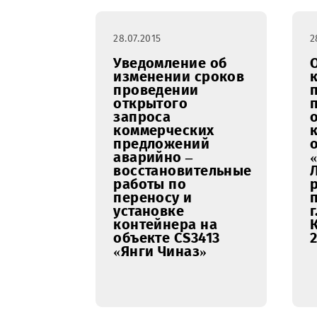
ремонтных работ в
Центре
обслуживания
ООО «UMS»
г.Коканда.
28.07.2015
Уведомление об
изменении сроков
проведении
открытого
запроса
коммерческих
предложений
аварийно –