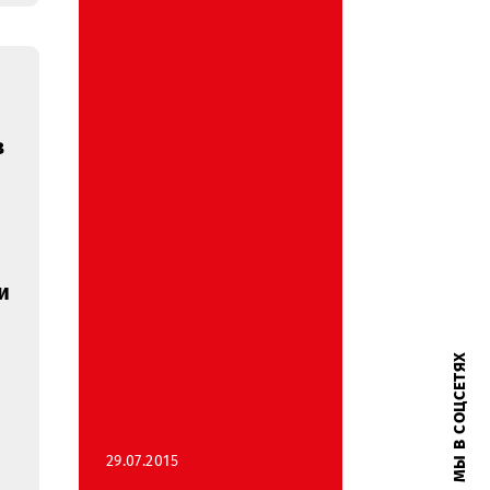
ение об
ии сроков
нии
го
ений на
ние
ьно-
х работ и
ых работ
е