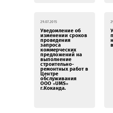
продукции на
основе SIM-карт в
упаковке и без
упаковки для ООО
«UMS».
29.07.2015
Уведомление об
изменении сроков
проведения
запроса
коммерческих
предложений на
выполнение
строительно-