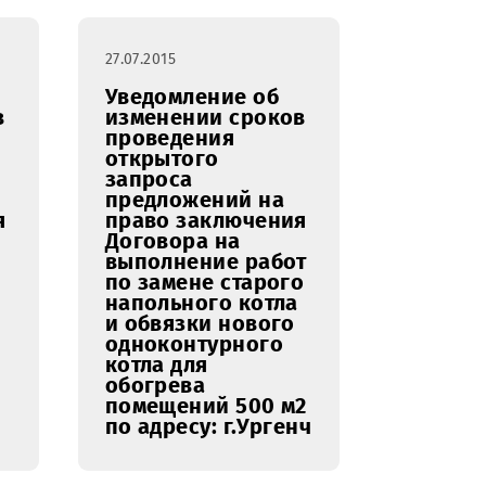
поставку,
выполнение
проектных работ и
монтаж
трансформаторов
типа ОМП в зоне
перевала Камчик
27.07.2015
ение об
Уведомление об
ии сроков
изменении сроков
ния
проведения
го
открытого
запроса
ений на
предложений на
аключения
право заключения
 на
Договора на